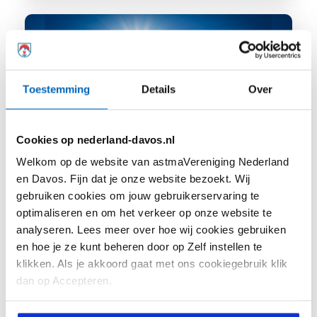
Toestemming
Details
Over
Cookies op nederland-davos.nl
Welkom op de website van astmaVereniging Nederland
en Davos. Fijn dat je onze website bezoekt. Wij
Hoe kom je een hittegolf door als je astma
gebruiken cookies om jouw gebruikerservaring te
hebt?
optimaliseren en om het verkeer op onze website te
Op het moment is het warm in
analyseren. Lees meer over hoe wij cookies gebruiken
Nederland. Heb je astma, dan kan
en hoe je ze kunt beheren door op Zelf instellen te
klikken. Als je akkoord gaat met ons cookiegebruik klik
dit...
dan op Accepteren.