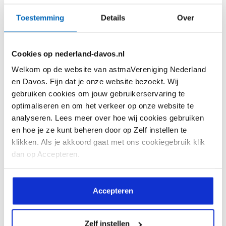
Kennis
Beeld & verhaal
Toestemming
Details
Over
Feiten en Cijfers
Ervaringsverhalen
Astma Test
Webinars
Cookies op nederland-davos.nl
Astma Actieplan
Reactie! Magazine
Welkom op de website van astmaVereniging Nederland
Informatiekaarten
Reactie! Online
en Davos. Fijn dat je onze website bezoekt. Wij
gebruiken cookies om jouw gebruikerservaring te
Interessante websites
Video's
optimaliseren en om het verkeer op onze website te
analyseren. Lees meer over hoe wij cookies gebruiken
Vragen en antwoorden
en hoe je ze kunt beheren door op Zelf instellen te
Downloads
klikken. Als je akkoord gaat met ons cookiegebruik klik
dan op Accepteren.
De vereniging
Help mee
Over ons
Lid worden
Accepteren
Doelstelling
Doneren
Zelf instellen
Bestuursleden
Doneren met