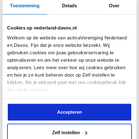
Toestemming
Details
Over
Cookies op nederland-davos.nl
Welkom op de website van astmaVereniging Nederland
Soms lijkt de liefde van één kant te komen…
en Davos. Fijn dat je onze website bezoekt. Wij
Allergieën kies je niet!
gebruiken cookies om jouw gebruikerservaring te
optimaliseren en om het verkeer op onze website te
analyseren. Lees meer over hoe wij cookies gebruiken
en hoe je ze kunt beheren door op Zelf instellen te
klikken. Als je akkoord gaat met ons cookiegebruik klik
dan op Accepteren.
Accepteren
Lees meer
Zelf instellen