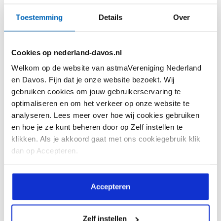
Kennis
Beeld & verhaal
Toestemming
Details
Over
Feiten en Cijfers
Ervaringsverhalen
Astma Test
Webinars
Cookies op nederland-davos.nl
Astma Actieplan
Reactie! Magazine
Welkom op de website van astmaVereniging Nederland
Informatiekaarten
Reactie! Online
en Davos. Fijn dat je onze website bezoekt. Wij
gebruiken cookies om jouw gebruikerservaring te
Interessante websites
Video's
optimaliseren en om het verkeer op onze website te
analyseren. Lees meer over hoe wij cookies gebruiken
Vragen en antwoorden
en hoe je ze kunt beheren door op Zelf instellen te
Downloads
klikken. Als je akkoord gaat met ons cookiegebruik klik
dan op Accepteren.
De vereniging
Help mee
Over ons
Lid worden
Accepteren
Doelstelling
Doneren
Zelf instellen
Bestuursleden
Doneren met