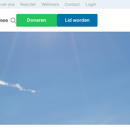
ver ons
Reactie!
Webinars
Contact
Login
Doneren
Lid worden
mee