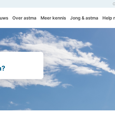
O
euws
Over astma
Meer kennis
Jong & astma
Help 
a?