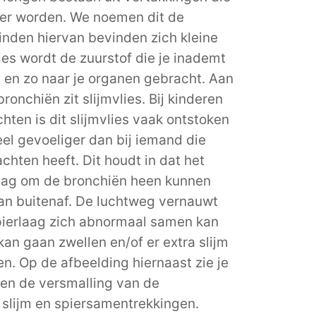
ner worden. We noemen dit de
inde
n hiervan bevinden zich kleine
sjes wordt de zuurstof die je inademt
 en zo naar je organen gebracht.
Aan
bronchiën zit
slijmvlies. Bij kinderen
chten
is dit slijmvlies vaak
ontstoken
eel gevoeliger dan bij iemand die
chten heeft.
Dit houdt in dat het
aag om de bronchiën heen kunnen
n buitenaf.
De luchtweg vernauwt
pierlaag
zich
abnormaal
samen kan
s kan gaan zwellen
en/of
er extra slijm
. Op de afbeelding hiernaast zie je
en de versmalling van de
 slijm en spiersamentrekkingen.