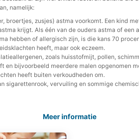
n, namelijk:
der, broertjes, zusjes) astma voorkomt. Een kind m
astma krijgt. Als één van de ouders astma of een al
ma hebben of allergisch zijn, is die kans 70 procen
heidsklachten heeft, maar ook eczeem.
halatieallergenen, zoals huisstofmijt, pollen, schim
eeft en bijvoorbeeld meerdere malen opgenomen mo
achten heeft buiten verkoudheden om.
aan sigarettenrook, vervuiling en sommige chemisc
Meer informatie