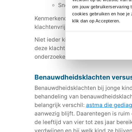
Snel uitgeput of vermoeid zi
om jouw gebruikerservaring t
cookies gebruiken en hoe je z
Kenmerkend is dat deze klachten all
klik dan op Accepteren.
klachtenvrij.
Niet ieder kind heeft al deze klacht
deze klachten bij je kind en komen z
onderzoeken, een eventuele
diagnos
Benauwdheidsklachten versus 
Benauwdheidsklachten bij jonge kinde
behandeling van benauwdheidsklacht
belangrijk verschil:
astma die gediag
aanwezig blijft. Daarentegen is ruim
de leeftijd van vier tot zes jaar ber
verdwijnen en bij welk kind ze blijve