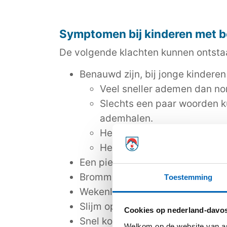
Symptomen bij kinderen met 
De volgende klachten kunnen ontsta
Benauwd zijn, bij jonge kinderen
Veel sneller ademen dan norm
Slechts een paar woorden k
ademhalen.
Het bij inademing intrekken 
Het meebewegen van de neu
Een piepend geluid bij het adem
Brommende, zagende of pruttele
Toestemming
Wekenlang hoesten, vooral ’s na
Slijm op hoesten.
Cookies op nederland-davos
Snel kortademig zijn, bijvoorbee
Welkom op de website van as