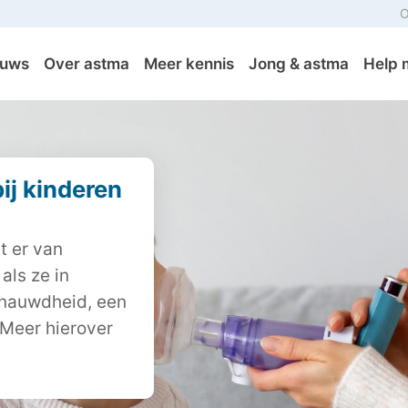
O
euws
Over astma
Meer kennis
Jong & astma
Help 
j kinderen
t er van
ls ze in
enauwdheid, een
Meer hierover