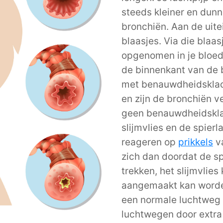
steeds kleiner en dun
bronchiën. Aan de uite
blaasjes. Via die blaa
opgenomen in je bloed
de binnenkant van de 
met benauwdheidskla
en
zijn de bronchiën
v
geen benauwdheidskla
slijmvlies
en de spierl
reageren op
prikkels
va
zich dan doordat de s
trekken
, het slijmvlie
aangemaakt kan worden
een normale luchtweg 
luchtwegen door extra