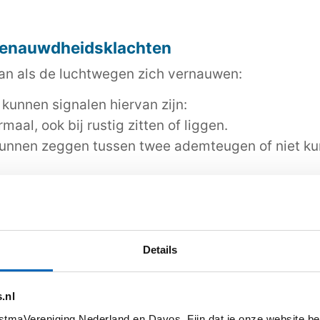
benauwdheidsklachten
an als de luchtwegen zich vernauwen:
 kunnen signalen hiervan zijn:
aal, ook bij rustig zitten of liggen.
unnen zeggen tussen twee ademteugen of niet kun
van de huid bij de borstkas tussen de ribben of in
svleugels bij het ademhalen.
en.
nde geluiden bij het ademen.
Details
chts.
.nl
ld bij rennen of sporten.
tmaVereniging Nederland en Davos. Fijn dat je onze website be