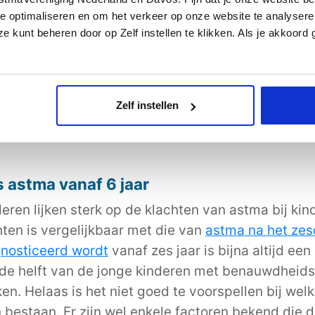
jn.
e optimaliseren en om het verkeer op onze website te analysere
e kunt beheren door op Zelf instellen te klikken. Als je akkoord
een optreden in periodes van enkele dagen tot wek
en. Benauwdheidsklachten verschillen sterk per ki
Zelf instellen
e vaker in aanvallen voor? Bespreek dit dan met je 
e stellen
en indien nodig een
behandeling
starten.
astma vanaf 6 jaar
ren lijken sterk op de klachten van astma bij kin
en is vergelijkbaar met die van
astma na het zes
nosticeerd wordt
vanaf zes jaar is bijna altijd ee
 de helft van de jonge kinderen met benauwdheidsk
eiken. Helaas is het niet goed te voorspellen bij 
n bestaan. Er zijn wel enkele factoren bekend die 