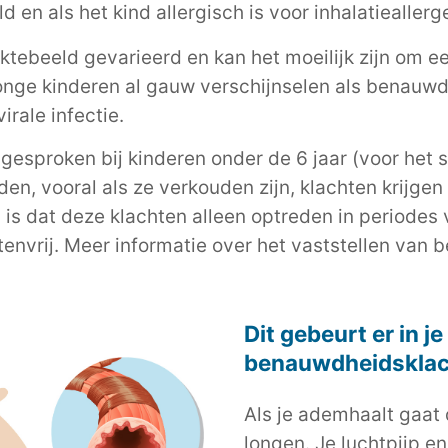
 en als het kind allergisch is voor inhalatieallerg
ziektebeeld gevarieerd en kan het moeilijk zijn om e
onge kinderen al gauw verschijnselen als benauw
irale infectie.
esproken bij kinderen onder de 6 jaar (voor het 
ioden, vooral als ze verkouden zijn, klachten krij
s dat deze klachten alleen optreden in periodes
tenvrij.
Meer informatie over het vaststellen van 
Dit gebeurt er in j
benauwdheidsklac
Als je ademhaalt gaat d
longen. Je luchtpijp e