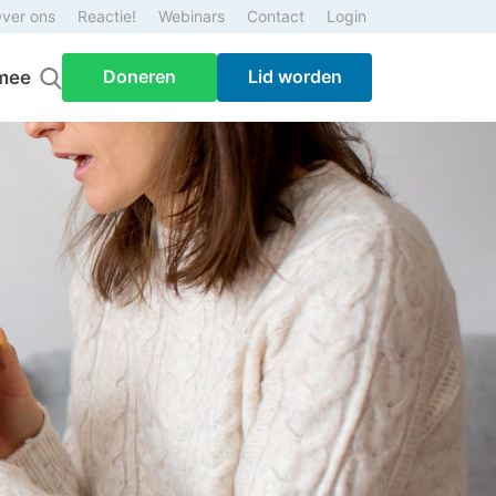
ver ons
Reactie!
Webinars
Contact
Login
Doneren
Lid worden
mee