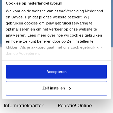
aandoening en een
Cookies op nederland-davos.nl
betere kwaliteit van
Welkom op de website van astmaVereniging Nederland
leven krijgen.
en Davos. Fijn dat je onze website bezoekt. Wij
gebruiken cookies om jouw gebruikerservaring te
Doneer
optimaliseren en om het verkeer op onze website te
analyseren. Lees meer over hoe wij cookies gebruiken
en hoe je ze kunt beheren door op Zelf instellen te
klikken. Als je akkoord gaat met ons cookiegebruik klik
dan op Accepteren.
Kennis
Beeld & verhaal
Accepteren
Feiten en Cijfers
Ervaringsverhalen
Astma Test
Webinars
Zelf instellen
Astma Actieplan
Reactie! Magazine
Informatiekaarten
Reactie! Online