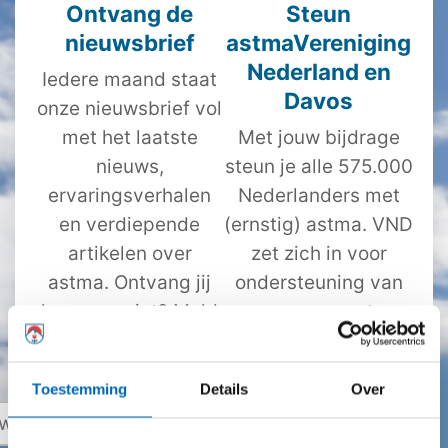
Ontvang de
Steun
nieuwsbrief
astmaVereniging
Nederland en
Iedere maand staat
Davos
onze nieuwsbrief vol
met het laatste
Met jouw bijdrage
nieuws,
steun je alle 575.000
ervaringsverhalen
Nederlanders met
en verdiepende
(ernstig) astma. VND
artikelen over
zet zich in voor
astma. Ontvang jij
ondersteuning van
hem nog niet? Meld
mensen met
je dan hieronder
(ernstig) astma,
gratis aan.
zodat mensen met
Toestemming
Details
Over
astma beter kunnen
omgaan met hun