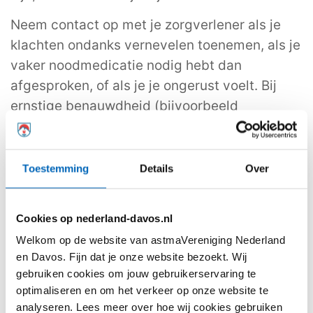
Neem contact op met je zorgverlener als je
klachten ondanks vernevelen toenemen, als je
vaker noodmedicatie nodig hebt dan
afgesproken, of als je je ongerust voelt. Bij
ernstige benauwdheid (bijvoorbeeld
nauwelijks kunnen praten, suf worden,
blauwig zien): schakel direct spoedzorg in.
Toestemming
Details
Over
Vernevelaar schoonmaken: waarom is
hygiëne zo belangrijk?
Cookies op nederland-davos.nl
Een goede hygiëne is erg belangrijk, omdat je
Welkom op de website van astmaVereniging Nederland
de nevel direct inademt. Achtergebleven
en Davos. Fijn dat je onze website bezoekt. Wij
vocht of medicijnresten kunnen een
gebruiken cookies om jouw gebruikerservaring te
voedingsbodem vormen voor bacteriën en
optimaliseren en om het verkeer op onze website te
schimmels. Goed reinigen is bij een
analyseren. Lees meer over hoe wij cookies gebruiken