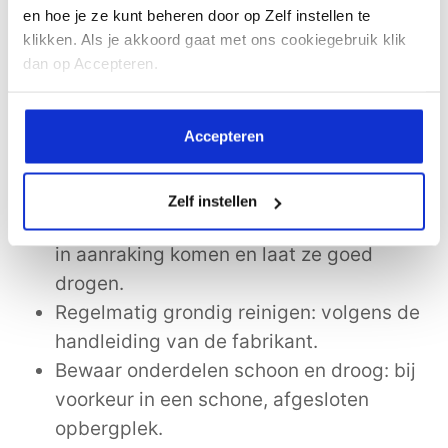
vernevelaar dus een belangrijk
en hoe je ze kunt beheren door op Zelf instellen te
klikken. Als je akkoord gaat met ons cookiegebruik klik
aandachtspunt.
dan op Accepteren.
Schoonmaken en onderhoud:
basisprincipes
Accepteren
Maak schoonmaken onderdeel van je routine:
Na elke vernevelbeurt: reinig de
Zelf instellen
onderdelen die met vloeistof en je adem
in aanraking komen en laat ze goed
drogen.
Regelmatig grondig reinigen: volgens de
handleiding van de fabrikant.
Bewaar onderdelen schoon en droog: bij
voorkeur in een schone, afgesloten
opbergplek.