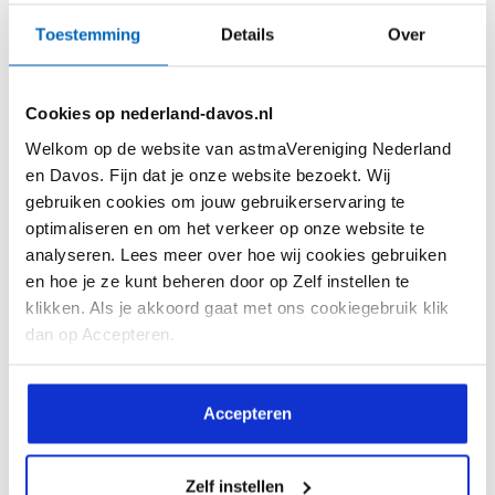
Toestemming
Details
Over
Cookies op nederland-davos.nl
Welkom op de website van astmaVereniging Nederland
en Davos. Fijn dat je onze website bezoekt. Wij
gebruiken cookies om jouw gebruikerservaring te
optimaliseren en om het verkeer op onze website te
analyseren. Lees meer over hoe wij cookies gebruiken
en hoe je ze kunt beheren door op Zelf instellen te
klikken. Als je akkoord gaat met ons cookiegebruik klik
dan op Accepteren.
Angst van jou of je partner
Angst voor benauwdheid of een hoestbui
Accepteren
tijdens de gemeenschap kan spanning of
terughoudendheid veroorzaken. Niet alleen jij,
Zelf instellen