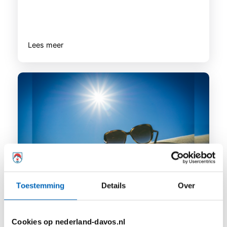
Lees meer
Toestemming
Details
Over
Hoe kom je een hittegolf door als je astma
hebt?
Cookies op nederland-davos.nl
Op het moment is het warm in