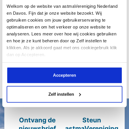
Welkom op de website van astmaVereniging Nederland
Nederland. Heb je astma, dan kan
en Davos. Fijn dat je onze website bezoekt. Wij
dit...
gebruiken cookies om jouw gebruikerservaring te
optimaliseren en om het verkeer op onze website te
analyseren. Lees meer over hoe wij cookies gebruiken
en hoe je ze kunt beheren door op Zelf instellen te
klikken. Als je akkoord gaat met ons cookiegebruik klik
Lees meer
dan op Accepteren.
Accepteren
Alle artikelen
Zelf instellen
Ontvang de
Steun
nieuwsbrief
astmaVereniging