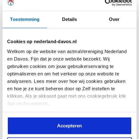
Toestemming
Details
Over
Astma en allergie zijn hetzelfde. Feit of
Cookies op nederland-davos.nl
fabel?
Welkom op de website van astmaVereniging Nederland
en Davos. Fijn dat je onze website bezoekt. Wij
Veel mensen met astma hebben te
gebruiken cookies om jouw gebruikerservaring te
maken met een of meerdere
optimaliseren en om het verkeer op onze website te
allergieën. Een allergie...
analyseren. Lees meer over hoe wij cookies gebruiken
en hoe je ze kunt beheren door op Zelf instellen te
klikken. Als je akkoord gaat met ons cookiegebruik klik
dan op Accepteren.
Lees meer
Accepteren