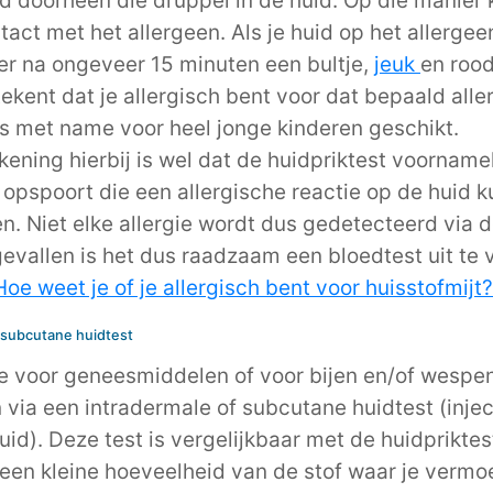
ld doorheen die druppel in de huid. Op die manier
tact met het allergeen. Als je huid op het allergee
 er na ongeveer 15 minuten een bultje,
jeuk
en rood
tekent dat je allergisch bent voor dat bepaald alle
is met name voor heel jonge kinderen geschikt.
kening hierbij is wel dat de huidpriktest voornamel
 opspoort die een allergische reactie op de huid 
n. Niet elke allergie wordt dus gedetecteerd via de
vallen is het dus raadzaam een bloedtest uit te 
oe weet je of je allergisch bent voor huisstofmijt?
 subcutane huidtest
ie voor geneesmiddelen of voor bijen en/of wespen
 via een intradermale of subcutane huidtest (inject
uid). Deze test is vergelijkbaar met de huidpriktes
 een kleine hoeveelheid van de stof waar je vermoe