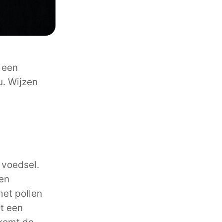
p een
u. Wijzen
n voedsel.
een
met pollen
et een