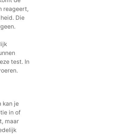
 komt de
n reageert,
heid. Die
rgeen.
ijk
kunnen
ze test. In
voeren.
 kan je
ie in of
t, maar
delijk