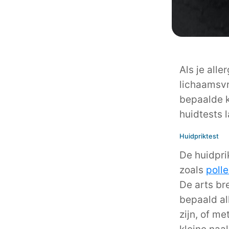
Als je all
lichaamsvr
bepaalde kl
huidtests 
Huidpriktest
De huidpri
zoals
poll
De arts br
bepaald al
zijn, of m