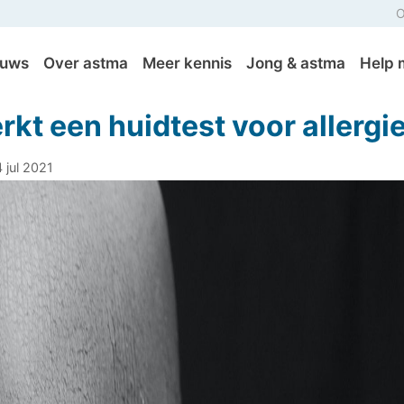
O
euws
Over astma
Meer kennis
Jong & astma
Help 
kt een huidtest voor allergi
 jul 2021