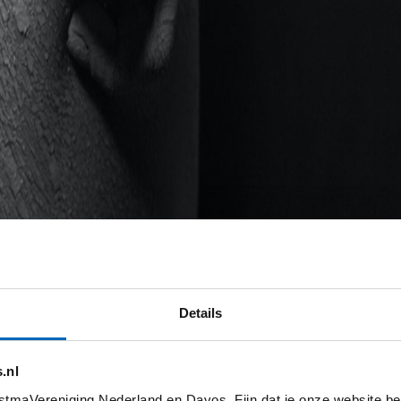
Details
.nl
tmaVereniging Nederland en Davos. Fijn dat je onze website be