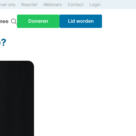
ver ons
Reactie!
Webinars
Contact
Login
Doneren
Lid worden
mee
e?