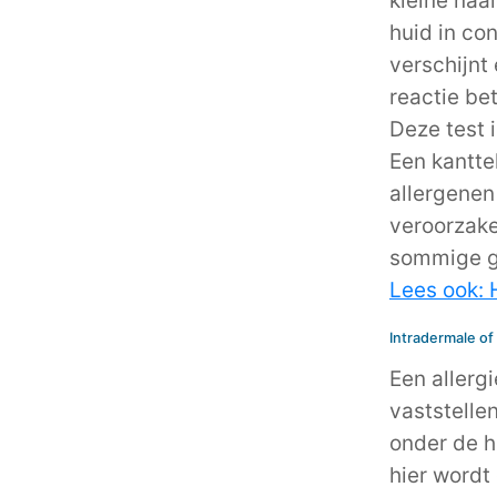
kleine naa
huid in con
verschijnt
reactie be
Deze test 
Een kantte
allergenen
veroorzake
sommige ge
Lees ook: H
Intradermale of
Een allerg
vaststellen
onder de h
hier wordt