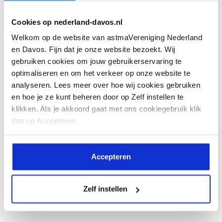
Hoe kom je een hittegolf door als je astma
Cookies op nederland-davos.nl
hebt?
Welkom op de website van astmaVereniging Nederland
en Davos. Fijn dat je onze website bezoekt. Wij
Op het moment is het warm in
gebruiken cookies om jouw gebruikerservaring te
Nederland. Heb je astma, dan kan
optimaliseren en om het verkeer op onze website te
dit...
analyseren. Lees meer over hoe wij cookies gebruiken
en hoe je ze kunt beheren door op Zelf instellen te
klikken. Als je akkoord gaat met ons cookiegebruik klik
dan op Accepteren.
Lees meer
Accepteren
Zelf instellen
Alle artikelen