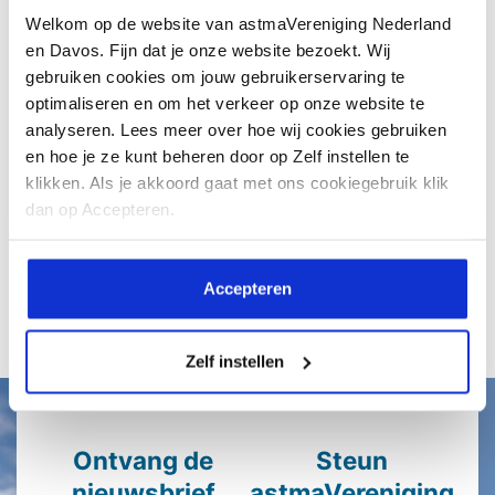
Welkom op de website van astmaVereniging Nederland
Nederland. Heb je astma, dan kan
en Davos. Fijn dat je onze website bezoekt. Wij
dit...
gebruiken cookies om jouw gebruikerservaring te
optimaliseren en om het verkeer op onze website te
analyseren. Lees meer over hoe wij cookies gebruiken
en hoe je ze kunt beheren door op Zelf instellen te
klikken. Als je akkoord gaat met ons cookiegebruik klik
Lees meer
dan op Accepteren.
Accepteren
Alle artikelen
Zelf instellen
Ontvang de
Steun
nieuwsbrief
astmaVereniging