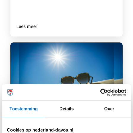
Lees meer
Toestemming
Details
Over
Hoe kom je een hittegolf door als je astma
hebt?
Cookies op nederland-davos.nl
Op het moment is het warm in