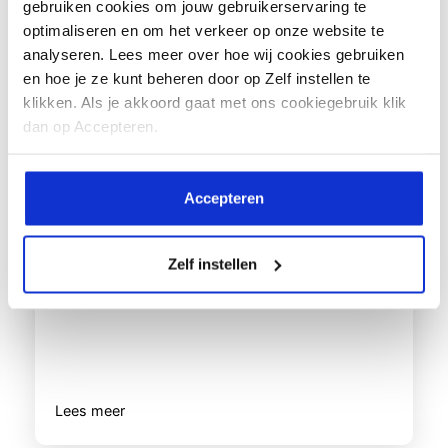
gebruiken cookies om jouw gebruikerservaring te
optimaliseren en om het verkeer op onze website te
analyseren. Lees meer over hoe wij cookies gebruiken
en hoe je ze kunt beheren door op Zelf instellen te
klikken. Als je akkoord gaat met ons cookiegebruik klik
dan op Accepteren.
Hoe kom je een hittegolf door als je astma
hebt?
Accepteren
Op het moment is het warm in
Nederland. Heb je astma, dan kan
Zelf instellen
dit...
Lees meer