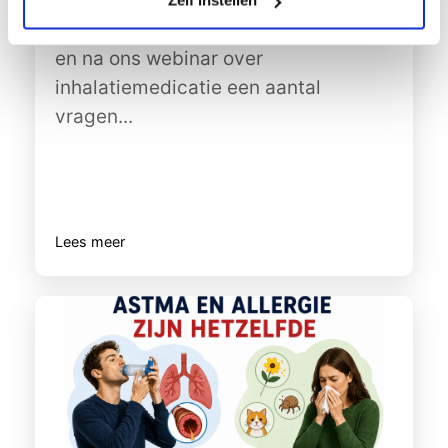
Zelf instellen
We ontvingen de afgelopen periode
en na ons webinar over
inhalatiemedicatie een aantal
vragen...
Lees meer