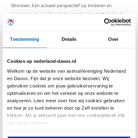
(Bronnen: Een actueel perspectief op kinderen en
jongeren met een chronische aandoening in Nederland:
Omvang, samenstelling en participatie, Verwey-Jonker
Instituut. En een NOS-artikel)
Toestemming
Details
Over
#JongAstma #levenmetastma
Cookies op nederland-davos.nl
Deel dit artikel:
Welkom op de website van astmaVereniging Nederland
en Davos. Fijn dat je onze website bezoekt. Wij
gebruiken cookies om jouw gebruikerservaring te
optimaliseren en om het verkeer op onze website te
analyseren. Lees meer over hoe wij cookies gebruiken
Laatste nieuws
en hoe je ze kunt beheren door op Zelf instellen te
klikken. Als je akkoord gaat met ons cookiegebruik klik
Hieronder vind je het laatste nieuws over
dan op Accepteren.
(leven met) astma en onze vereniging.
Wekelijks plaatsen wij hier nieuwe items!