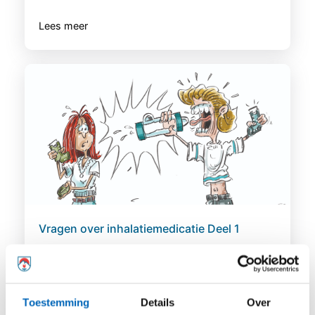
Lees meer
Vragen over inhalatiemedicatie Deel 1
We ontvingen de afgelopen periode
en na ons webinar over
inhalatiemedicatie een aantal
Toestemming
Details
Over