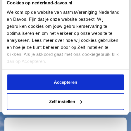
Cookies op nederland-davos.nl
Op het moment is het warm in
Welkom op de website van astmaVereniging Nederland
Nederland. Heb je astma, dan kan
en Davos. Fijn dat je onze website bezoekt. Wij
gebruiken cookies om jouw gebruikerservaring te
dit...
optimaliseren en om het verkeer op onze website te
analyseren. Lees meer over hoe wij cookies gebruiken
en hoe je ze kunt beheren door op Zelf instellen te
klikken. Als je akkoord gaat met ons cookiegebruik klik
dan op Accepteren.
Lees meer
Accepteren
Alle artikelen
Zelf instellen