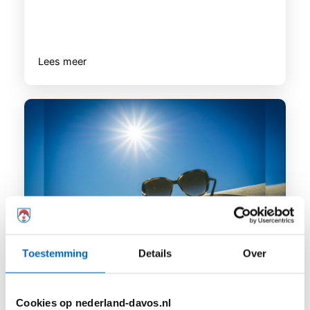
Lees meer
Toestemming
Details
Over
Hoe kom je een hittegolf door als je astma
hebt?
Cookies op nederland-davos.nl
Op het moment is het warm in