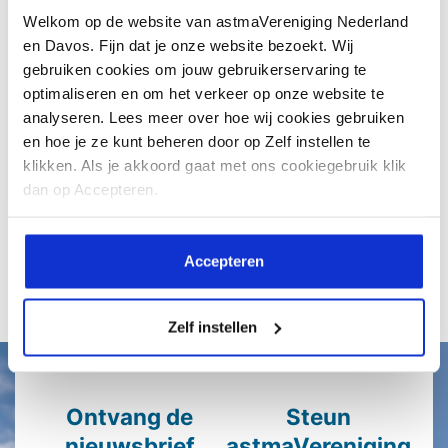
Welkom op de website van astmaVereniging Nederland
Nederland. Heb je astma, dan kan
en Davos. Fijn dat je onze website bezoekt. Wij
dit...
gebruiken cookies om jouw gebruikerservaring te
optimaliseren en om het verkeer op onze website te
analyseren. Lees meer over hoe wij cookies gebruiken
en hoe je ze kunt beheren door op Zelf instellen te
klikken. Als je akkoord gaat met ons cookiegebruik klik
Lees meer
dan op Accepteren.
Accepteren
Alle artikelen
Zelf instellen
Ontvang de
Steun
nieuwsbrief
astmaVereniging