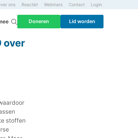
ver ons
Reactie!
Webinars
Contact
Login
Doneren
Lid worden
mee
 over
 waardoor
wassen
ke stoffen
erse