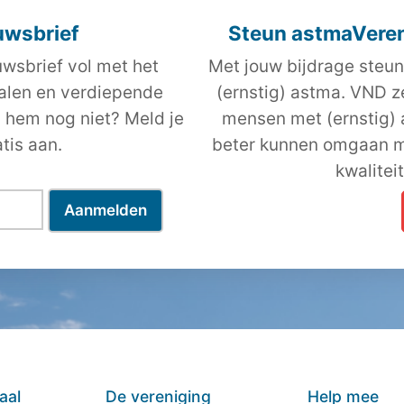
uwsbrief
Steun astmaVeren
wsbrief vol met het
Met jouw bijdrage steun
halen en verdiepende
(ernstig) astma. VND z
j hem nog niet? Meld je
mensen met (ernstig)
tis aan.
beter kunnen omgaan m
kwalitei
aal
De vereniging
Help mee