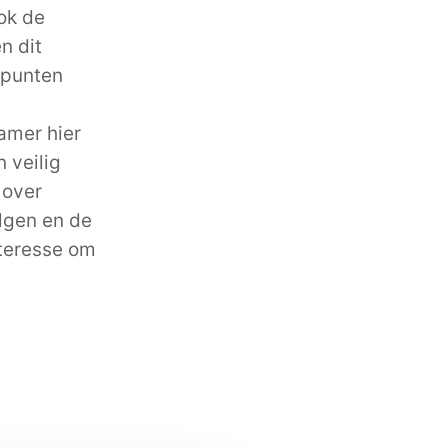
ok de
n dit
elpunten
amer hier
 veilig
 over
lgen en de
nteresse om