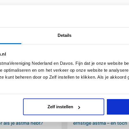
Laatste nieuws
s over (leven met) astma en onze vereniging. Wekel
Details
.nl
tmaVereniging Nederland en Davos. Fijn dat je onze website be
e optimaliseren en om het verkeer op onze website te analysere
e kunt beheren door op Zelf instellen te klikken. Als je akkoord
Zelf instellen
 kom je een hittegolf
Hoe je leert leven met
r als je astma hebt?
ernstige astma – en toch