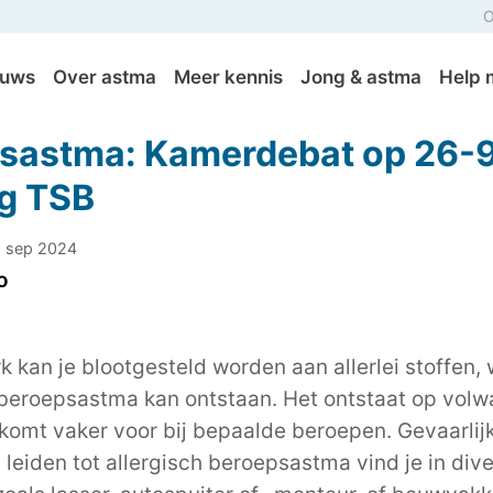
O
euws
Over astma
Meer kennis
Jong & astma
Help 
sastma: Kamerdebat op 26-9
ng TSB
1 sep 2024
k kan je blootgesteld worden aan allerlei stoffen,
 beroepsastma kan ontstaan. Het ontstaat op vol
n komt vaker voor bij bepaalde beroepen. Gevaarlij
 leiden tot allergisch beroepsastma vind je in div