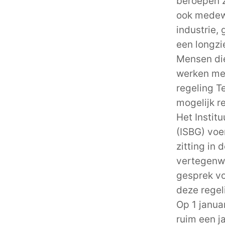
beroepen z
ook medewe
industrie,
een longzie
Mensen die
werken met
regeling 
mogelijk r
Het Instit
(ISBG) voe
zitting in
vertegenw
gesprek vo
deze regel
Op 1 janua
ruim een j