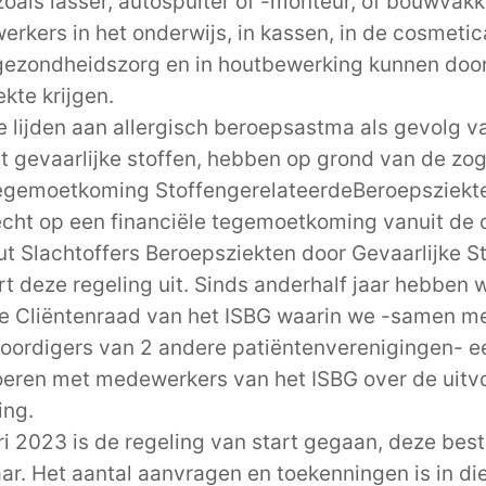
oals lasser, autospuiter of -monteur, of bouwvakk
rkers in het onderwijs, in kassen, in de cosmetic
 gezondheidszorg en in hout­bewerking kunnen doo
kte krijgen.
 lijden aan allergisch beroepsastma als gevolg v
 gevaarlijke stoffen, hebben op grond van de z
Tegemoetkoming StoffengerelateerdeBeroepsziekt
echt op een financiële tegemoetkoming vanuit de 
uut Slachtoffers Beroepsziekten door Gevaarlijke S
rt deze regeling uit. Sinds anderhalf jaar hebben
 de Cliëntenraad van het ISBG waarin we -samen m
oordigers van 2 andere patiëntenverenigingen- e
eren met medewerkers van het ISBG over de uitv
ing.
ri 2023 is de regeling van start gegaan, deze bes
aar. Het aantal aanvragen en toekenningen is in di