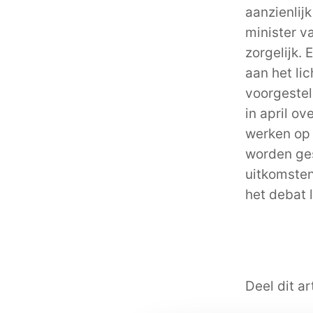
aanzienlij
minister v
zorgelijk.
aan het li
voorgestel
in april o
werken op 
worden ges
uitkomsten
het debat 
Deel dit art