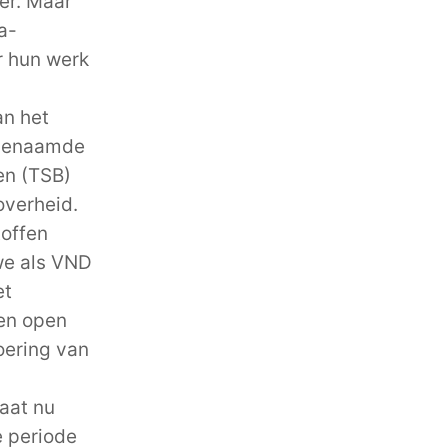
er. Maar
a-
r hun werk
an het
ogenaamde
en (TSB)
overheid.
toffen
 we als VND
et
en open
oering van
taat nu
e periode