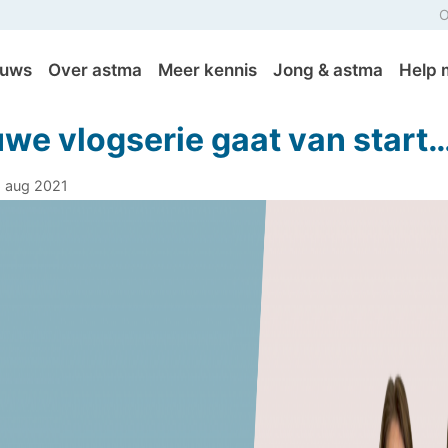
O
euws
Over astma
Meer kennis
Jong & astma
Help 
we vlogserie gaat van start…
6 aug 2021