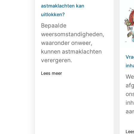
astmaklachten kan
uitlokken?
Bepaalde
weersomstandigheden,
waaronder onweer,
kunnen astmaklachten
Vra
verergeren.
inh
Lees meer
We
af
on
inh
aan
Lee