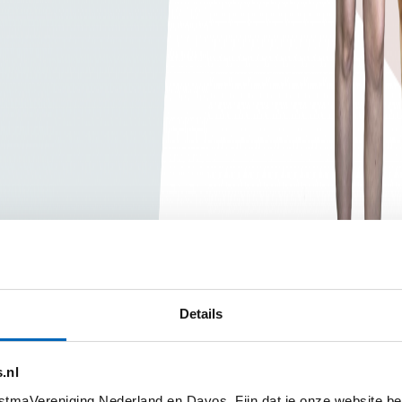
Details
.nl
tmaVereniging Nederland en Davos. Fijn dat je onze website be