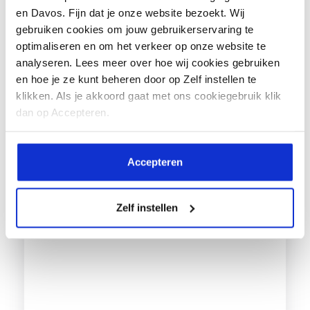
en Davos. Fijn dat je onze website bezoekt. Wij
gebruiken cookies om jouw gebruikerservaring te
optimaliseren en om het verkeer op onze website te
analyseren. Lees meer over hoe wij cookies gebruiken
en hoe je ze kunt beheren door op Zelf instellen te
klikken. Als je akkoord gaat met ons cookiegebruik klik
dan op Accepteren.
Hoe je leert leven met ernstige astma – en
Accepteren
toch blijft dromen
Manuela zit in het laatste jaar van de
Zelf instellen
pabo in Amsterdam en staat het...