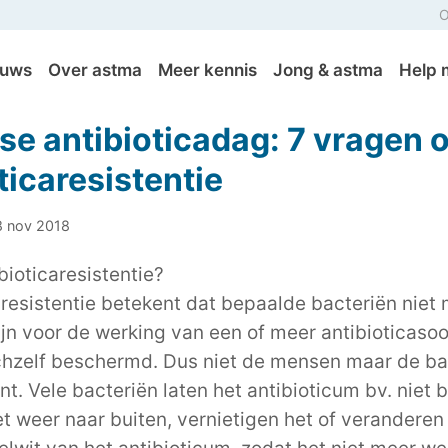
O
euws
Over astma
Meer kennis
Jong & astma
Help 
se antibioticadag: 7 vragen 
ticaresistentie
8 nov 2018
bioticaresistentie?
aresistentie betekent dat bepaalde bacteriën niet
ijn voor de werking van een of meer antibioticasoo
hzelf beschermd. Dus niet de mensen maar de ba
ent. Vele bacteriën laten het antibioticum bv. niet 
 weer naar buiten, vernietigen het of veranderen