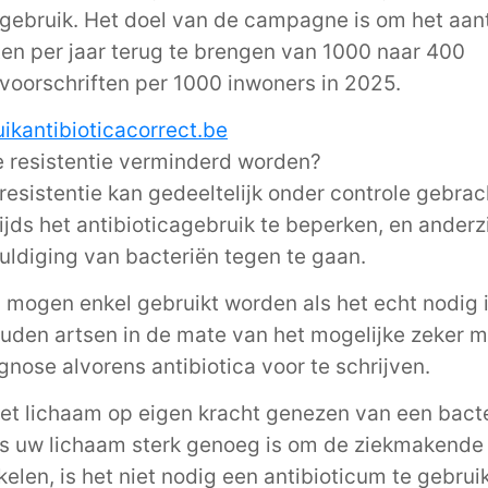
agebruik. Het doel van de campagne is om het aan
ten per jaar terug te brengen van 1000 naar 400
avoorschriften per 1000 inwoners in 2025.
kantibioticacorrect.be
 resistentie verminderd worden?
 resistentie kan gedeeltelijk onder controle gebra
ijds het antibioticagebruik te beperken, en anderz
ldiging van bacteriën tegen te gaan.
a mogen enkel gebruikt worden als het echt nodig i
den artsen in de mate van het mogelijke zeker m
gnose alvorens antibiotica voor te schrijven.
et lichaam op eigen kracht genezen van een bacte
Als uw lichaam sterk genoeg is om de ziekmakende
kelen, is het niet nodig een antibioticum te gebrui