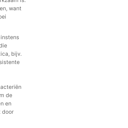
rkzaam is.
len, want
oei
minstens
die
ca, bijv.
sistente
bacteriën
om de
en en
t door