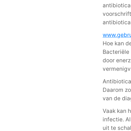
antibiotic
voorschrif
antibiotic
www.gebrui
Hoe kan de
Bacteriële
door enerz
vermenigvu
Antibiotic
Daarom zou
van de dia
Vaak kan h
infectie. 
uit te scha