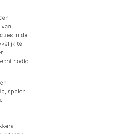
rden
 van
cties in de
kelijk te
et
 echt nodig
gen
ie, spelen
.
kkers