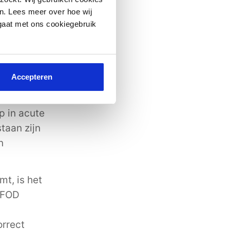
n. Lees meer over hoe wij
 gaat met ons cookiegebruik
al in
door
sen in
Accepteren
oners voor,
nden.
p in acute
staan zijn
n
t, is het
e FOD
rrect