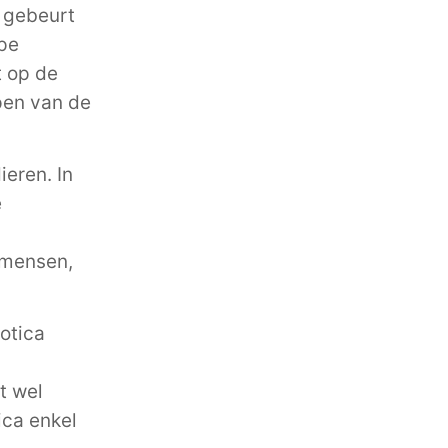
t gebeurt
ype
t op de
ppen van de
ieren. In
e
 mensen,
otica
t wel
ica enkel