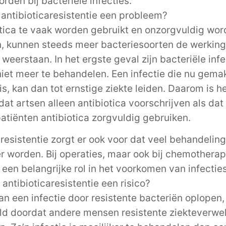
rden bij bacteriële infecties.
antibioticaresistentie een probleem?
otica te vaak worden gebruikt en onzorgvuldig wo
, kunnen steeds meer bacteriesoorten de werking
 weerstaan. In het ergste geval zijn bacteriële infe
iet meer te behandelen. Een infectie die nu gemak
is, kan dan tot ernstige ziekte leiden. Daarom is h
dat artsen alleen antibiotica voorschrijven als dat
patiënten antibiotica zorgvuldig gebruiken.
aresistentie zorgt er ook voor dat veel behandelin
er worden. Bij operaties, maar ook bij chemotherap
 een belangrijke rol in het voorkomen van infecties
 antibioticaresistentie een risico?
an een infectie door resistente bacteriën oplopen,
ld doordat andere mensen resistente ziekteverwe