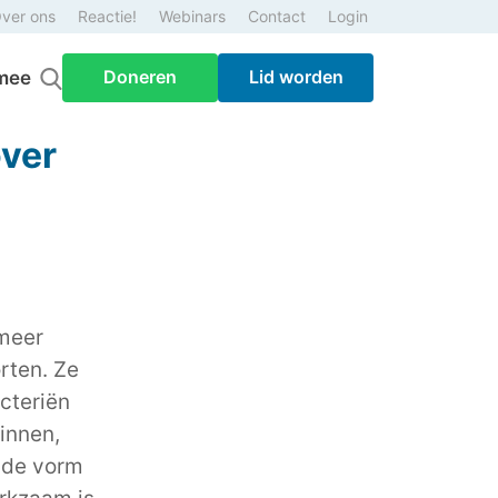
ver ons
Reactie!
Webinars
Contact
Login
Doneren
Lid worden
mee
over
 meer
rten. Ze
cteriën
binnen,
 de vorm