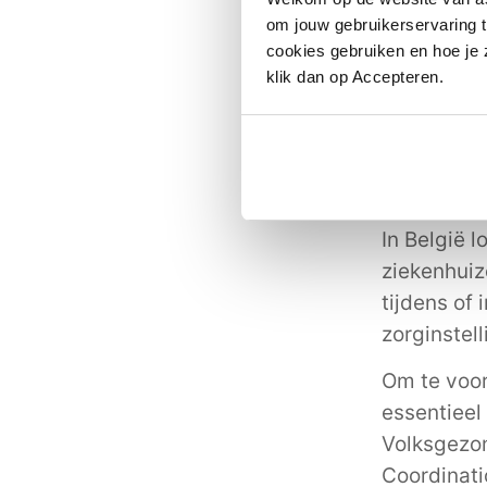
een antibi
om jouw gebruikerservaring t
Hoe groot 
cookies gebruiken en hoe je z
klik dan op Accepteren.
Het problee
Europa ste
resistentie
België jaa
dat zijn v
In België l
ziekenhuize
tijdens of
zorginstell
Om te voor
essentieel
Volksgezon
Coordinat