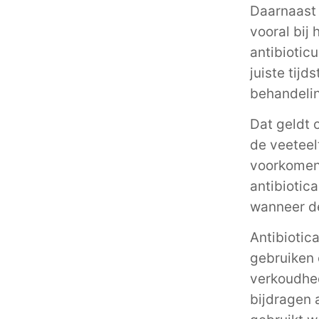
Daarnaast 
vooral bij 
antibiotic
juiste tij
behandelin
Dat geldt 
de veeteel
voorkomen/
antibiotic
wanneer de
Antibiotic
gebruiken o
verkoudhed
bijdragen 