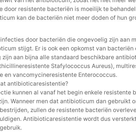
elwit van het antibioticum, zodat het niet meer we
ie door resistente bacteriën is moeilijk te behande
oticum kan de bacteriën niet meer doden of hun gr
 infecties door bacteriën die ongevoelig zijn aan 
oticum stijgt. Er is ook een opkomst van bacteriën 
zijn aan bijna alle standaard beschikbare antibioti
icillineresistente Stafylococcus Aureus), multire
e en vancomycineresistente Enterococcus.
at antibioticaresistentie?
fectie kunnen al vanaf het begin enkele resistente 
ijn. Wanneer men dat antibioticum dan gebruikt 
 bestrijden, zullen de resistente bacteriën overlev
ldigen. Antibioticaresistentie wordt dus versterk
agebruik.