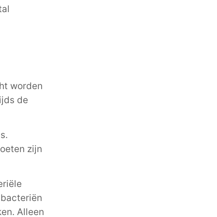
tal
cht worden
ijds de
s.
oeten zijn
riële
 bacteriën
ken. Alleen