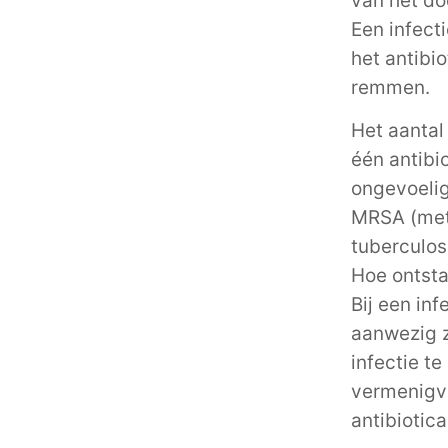
van het do
Een infect
het antibi
remmen.
Het aantal
één antibi
ongevoelig 
MRSA (meth
tuberculos
Hoe ontsta
Bij een in
aanwezig z
infectie te
vermenigvu
antibiotic