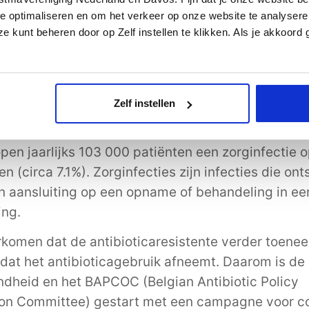
oticum nodig.
e optimaliseren en om het verkeer op onze website te analysere
is het probleem van antibioticaresistentie?
e kunt beheren door op Zelf instellen te klikken. Als je akkoord
m van antibioticaresistentie is wereldwijd: alleen 
rven naar schatting zo’n 25.000 mensen per jaar 
 aan antibiotica. Buiten ziekenhuizen schrijven art
Zelf instellen
rlijks 1000 antibioticabehandelingen per 1.000 inw
eel meer behandelingen dan in andere Europese la
open jaarlijks 103 000 patiënten een zorginfectie o
n (circa 7.1%). Zorginfecties zijn infecties die ont
 in aansluiting op een opname of behandeling in ee
ing.
komen dat de antibioticaresistente verder toeneem
 dat het antibioticagebruik afneemt. Daarom is d
dheid en het BAPCOC (Belgian Antibiotic Policy
ion Committee) gestart met een campagne voor co