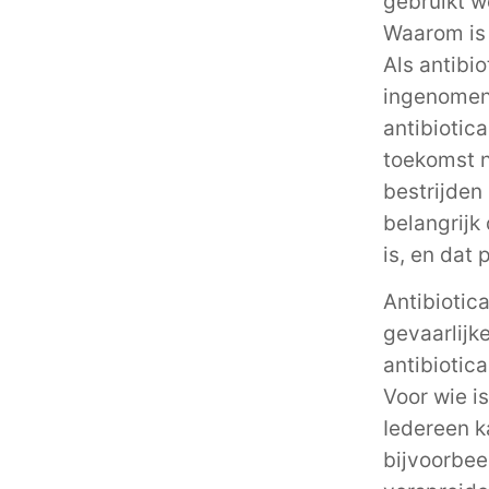
gebruikt wo
Waarom is 
Als antibi
ingenomen
antibiotica
toekomst n
bestrijden 
belangrijk 
is, en dat 
Antibiotic
gevaarlijk
antibiotica
Voor wie is
Iedereen k
bijvoorbee