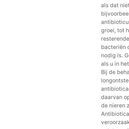
als dat ni
bijvoorbee
antibiotic
groei, tot
resterende
bacteriën 
nodig is. 
als u in he
Bij de beha
longontste
antibiotic
daarvan op 
de nieren 
Antibiotica
veroorzaakt