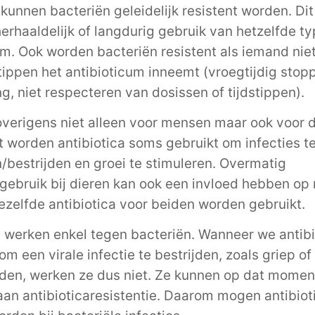
kunnen bacteriën geleidelijk resistent worden. Di
herhaaldelijk of langdurig gebruik van hetzelfde t
um. Ook worden bacteriën resistent als iemand nie
dstippen het antibioticum inneemt (vroegtijdig sto
g, niet respecteren van dosissen of tijdstippen).
overigens niet alleen voor mensen maar ook voor d
t worden antibiotica soms gebruikt om infecties t
bestrijden en groei te stimuleren. Overmatig
agebruik bij dieren kan ook een invloed hebben op
zelfde antibiotica voor beiden worden gebruikt.
a werken enkel tegen bacteriën. Wanneer we antibi
m een virale infectie te bestrijden, zoals griep of
en, werken ze dus niet. Ze kunnen op dat momen
aan antibioticaresistentie. Daarom mogen antibiot