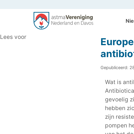
Ni
Algemeen
Lees voor
Europe
antibio
Gepubliceerd: 2
Wat is anti
Antibiotic
gevoelig z
hebben zic
zijn resist
pompen het