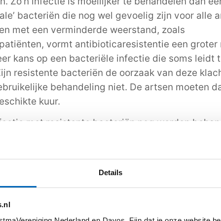
. Zo’n infectie is moeilijker te behandelen dan ee
le’ bacteriën die nog wel gevoelig zijn voor alle a
en met een verminderde weerstand, zoals
atiënten, vormt antibioticaresistentie een groter r
r kans op een bacteriële infectie die soms leidt t
Zijn resistente bacteriën de oorzaak van deze klac
ebruikelijke behandeling niet. De artsen moeten 
eschikte kuur.
fectie met resistente bacteriën nog worden beha
ie door resistente bacteriën kan behandeld worde
wikkelder dan bij een infectie door ‘normale’ bacte
ts in het laboratorium laten onderzoeken welke an
Details
ën nog wel kunnen doden. Vervolgens schrijft hij he
um voor. Na de behandeling controleert de arts of 
.nl
verdwenen zijn. Soms zijn er meerdere behandeli
tmaVereniging Nederland en Davos. Fijn dat je onze website be