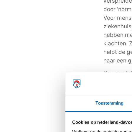
verspreiden
door ‘norma
Voor mens
ziekenhuisp
hebben mee
klachten. 
helpt de g
naar een g
Kan een in
Een infect
is wel inge
moet de ar
Toestemming
de bacteri
antibiotic
Cookies op nederland-davos
bacteriën 
Welkom op de website van as