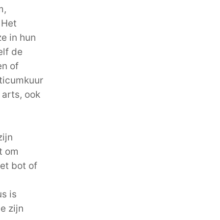
m,
 Het
ze in hun
lf de
en of
oticumkuur
 arts, ook
ijn
at om
et bot of
us is
e zijn