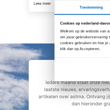
Lees meer
Lee
Toestemming
Cookies op nederland-davos
Welkom op de website van as
om jouw gebruikerservaring t
cookies gebruiken en hoe je z
klik dan op Accepteren.
Ontvang de nie
Iedere maand staat onze nieu
laatste nieuws, ervaringsver
artikelen over astma. Ontvang ji
dan hieronder gra