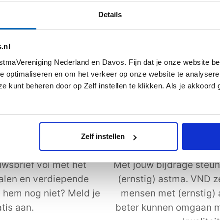
s meer
Lees meer
Details
.nl
Alle artikelen
tmaVereniging Nederland en Davos. Fijn dat je onze website be
e optimaliseren en om het verkeer op onze website te analysere
e kunt beheren door op Zelf instellen te klikken. Als je akkoord
Zelf instellen
uwsbrief
Steun astmaVeren
wsbrief vol met het
Met jouw bijdrage steun
halen en verdiepende
(ernstig) astma. VND z
j hem nog niet? Meld je
mensen met (ernstig)
tis aan.
beter kunnen omgaan m