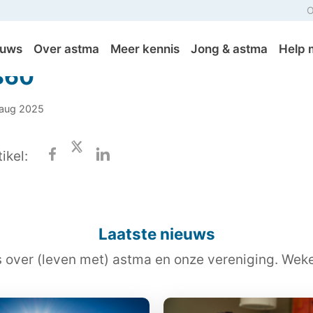
O
euws
Over astma
Meer kennis
Jong & astma
Help 
860
 aug 2025
ikel:
Laatste nieuws
s over (leven met) astma en onze vereniging. Wekel