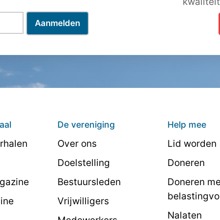
kwalitei
aal
De vereniging
Help mee
rhalen
Over ons
Lid worden
Doelstelling
Doneren
agazine
Bestuursleden
Doneren me
belastingvo
line
Vrijwilligers
Nalaten