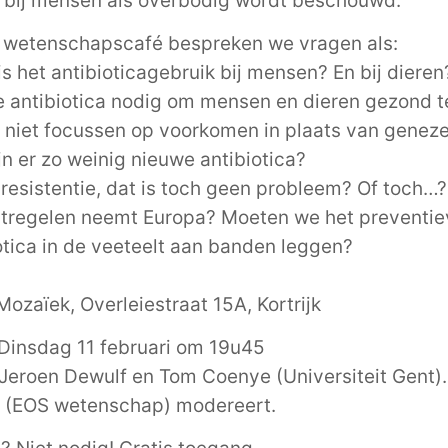
a bij mensen als overbodig wordt beschouwd.
t wetenschapscafé bespreken we vragen als:
is het antibioticagebruik bij mensen? En bij dieren
 antibiotica nodig om mensen en dieren gezond 
niet focussen op voorkomen in plaats van genez
n er zo weinig nieuwe antibiotica?
aresistentie, dat is toch geen probleem? Of toch…?
tregelen neemt Europa? Moeten we het preventie
otica in de veeteelt aan banden leggen?
ozaïek, Overleiestraat 15A, Kortrijk
Dinsdag 11 februari om 19u45
Jeroen Dewulf en Tom Coenye (Universiteit Gent)
 (EOS wetenschap) modereert.