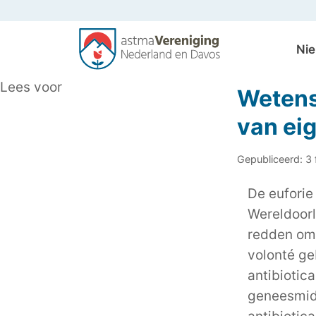
Ni
Algemeen
Lees voor
Wetens
van ei
Gepubliceerd: 3
De euforie
Wereldoorl
redden omd
volonté ge
antibiotic
geneesmidd