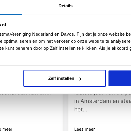
Details
.nl
tmaVereniging Nederland en Davos. Fijn dat je onze website be
e optimaliseren en om het verkeer op onze website te analysere
e kunt beheren door op Zelf instellen te klikken. Als je akkoord
 kom je een hittegolf
Hoe je leert leven met
r als je astma hebt?
ernstige astma – en toch
blijft dromen
 het moment is het
Zelf instellen
rm in Nederland. Heb
Manuela zit in het
astma, dan kan dit...
laatste jaar van de p
in Amsterdam en sta
het...
s meer
Lees meer