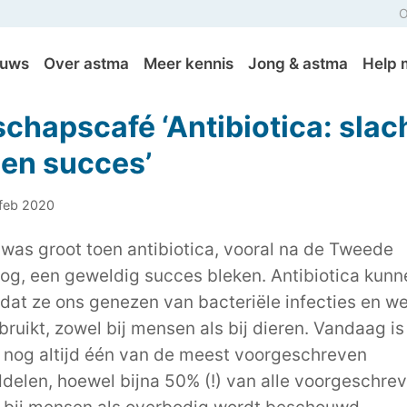
O
euws
Over astma
Meer kennis
Jong & astma
Help 
chapscafé ‘Antibiotica: slac
gen succes’
 feb 2020
 was groot toen antibiotica, vooral na de Tweede
og, een geweldig succes bleken. Antibiotica kunn
at ze ons genezen van bacteriële infecties en w
bruikt, zowel bij mensen als bij dieren. Vandaag is
a nog altijd één van de meest voorgeschreven
elen, hoewel bijna 50% (!) van alle voorgeschre