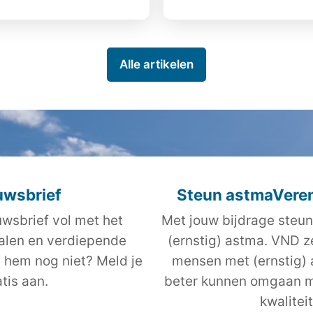
Alle artikelen
uwsbrief
Steun astmaVeren
wsbrief vol met het
Met jouw bijdrage steun
halen en verdiepende
(ernstig) astma. VND z
j hem nog niet? Meld je
mensen met (ernstig)
tis aan.
beter kunnen omgaan m
kwalitei