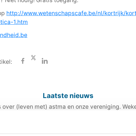
n? Niet nodig! Gratis toegang.
 op
http://www.wetenschapscafe.be/nl/kortrijk/kort
otica-1.htm
ndheid.be
ikel:
Laatste nieuws
s over (leven met) astma en onze vereniging. Wekel