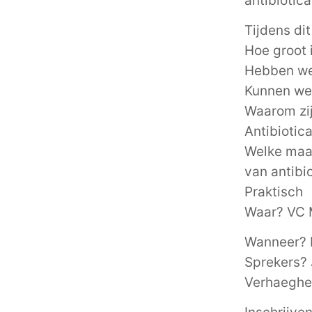
antibiotic
Tijdens di
Hoe groot 
Hebben we
Kunnen we 
Waarom zij
Antibiotic
Welke maa
van antibi
Praktisch
Waar? VC M
Wanneer? 
Sprekers? 
Verhaeghe