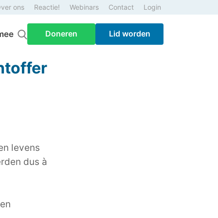
ver ons
Reactie!
Webinars
Contact
Login
Doneren
Lid worden
mee
htoffer
en levens
erden dus à
ven