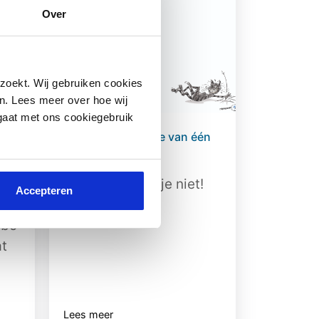
Over
zoekt. Wij gebruiken cookies
n. Lees meer over hoe wij
 gaat met ons cookiegebruik
Soms lijkt de liefde van één
kant te komen…
Allergieën kies je niet!
Accepteren
abo
at
Lees meer