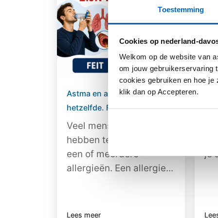
Toestemming
Cookies op nederland-davos
Welkom op de website van as
om jouw gebruikerservaring t
cookies gebruiken en hoe je z
klik dan op Accepteren.
Astma en allergie zijn
Hoe
hetzelfde. Feit of fabel?
doo
Veel mensen met astma
Op
hebben te maken met
wa
een of meerdere
je 
allergieën. Een allergie...
Lees meer
Lee